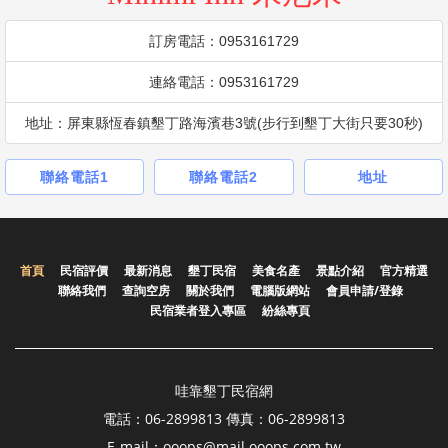
訂房電話：0953161729
連絡電話：0953161729
地址：屏東縣恆春鎮墾丁路海濱巷3號(步行到墾丁大街只要30秒)
聯絡電話1
聯絡電話2
地址
首頁
民宿評價
最新消息
墾丁民宿
美食名產
景點介紹
官方精選
聯絡我們
查詢空房
關於我們
電腦版網站
會員申請/登錄
民宿業者登入專區
紛絲專頁
哇靠墾丁民宿網
電話：06-2899813 傳真：06-2899813
E-mail：ooops@mail.ooops.com.tw