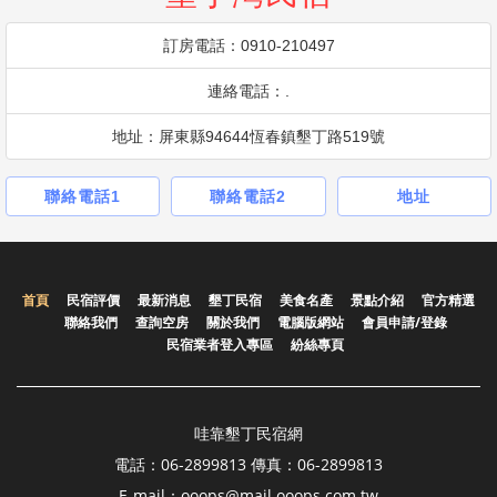
訂房電話：0910-210497
連絡電話：.
地址：屏東縣94644恆春鎮墾丁路519號
聯絡電話1
聯絡電話2
地址
首頁
民宿評價
最新消息
墾丁民宿
美食名產
景點介紹
官方精選
聯絡我們
查詢空房
關於我們
電腦版網站
會員申請/登錄
民宿業者登入專區
紛絲專頁
哇靠墾丁民宿網
電話：06-2899813 傳真：06-2899813
E-mail：ooops@mail.ooops.com.tw