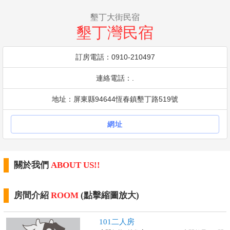
墾丁大街民宿
墾丁灣民宿
訂房電話：0910-210497
連絡電話：.
地址：屏東縣94644恆春鎮墾丁路519號
網址
關於我們
ABOUT US!!
房間介紹
ROOM
(點擊縮圖放大)
101二人房