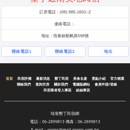
訂房電話：(08) 885-1601~2
連絡電話：.
地址：恆春鎮船帆路598號
聯絡電話1
聯絡電話2
地址
首頁
民宿評價
最新消息
墾丁民宿
美食名產
景點介紹
官方精選
聯絡我們
查詢空房
關於我們
電腦版網站
會員申請/登錄
民宿業者登入專區
紛絲專頁
哇靠墾丁民宿網
電話：06-2899813 傳真：06-2899813
E-mail：ooops@mail.ooops.com.tw