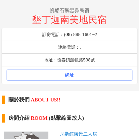
帆船石鵝鑾鼻民宿
墾丁迦南美地民宿
訂房電話：(08) 885-1601~2
連絡電話：.
地址：恆春鎮船帆路598號
網址
關於我們
ABOUT US!!
房間介紹
ROOM
(點擊縮圖放大)
尼斯館海景二人房