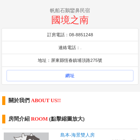
帆船石鵝鑾鼻民宿
國境之南
訂房電話：08-8851248
連絡電話：.
地址：屏東縣恆春鎮埔頂路275號
網址
關於我們
ABOUT US!!
房間介紹
ROOM
(點擊縮圖放大)
島本-海景雙人房