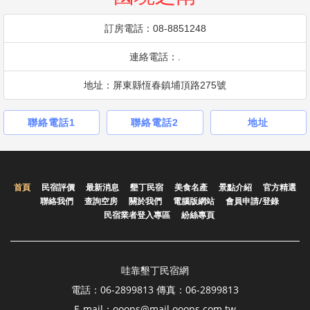
訂房電話：08-8851248
連絡電話：.
地址：屏東縣恆春鎮埔頂路275號
聯絡電話1
聯絡電話2
地址
首頁
民宿評價
最新消息
墾丁民宿
美食名產
景點介紹
官方精選
聯絡我們
查詢空房
關於我們
電腦版網站
會員申請/登錄
民宿業者登入專區
紛絲專頁
哇靠墾丁民宿網
電話：06-2899813 傳真：06-2899813
E-mail：ooops@mail.ooops.com.tw