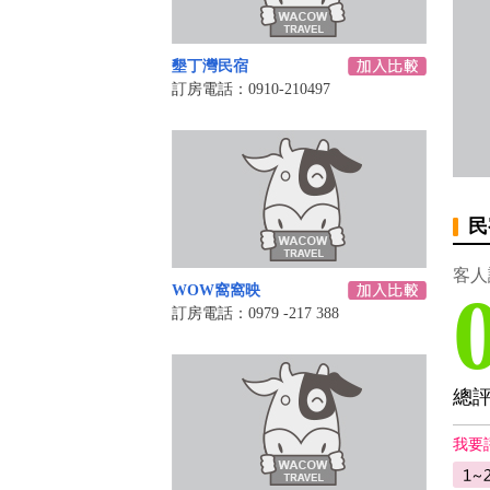
墾丁灣民宿
訂房電話：0910-210497
民
客人
WOW窩窩映
訂房電話：0979 -217 388
總
我要