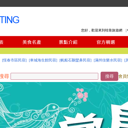
您好，歡迎來到哇靠旅遊網 |
[恆春市區民宿]
[車城海生館民宿]
[帆船石鵝鑾鼻民宿]
[滿州佳樂水民宿]
[
搜尋
搜尋
會員