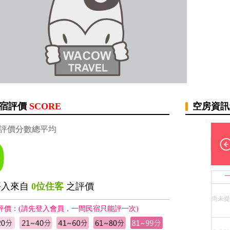
宿評價
SCORE
空房資
評價分數總平均
0
評入來自
0位住客
之評價
尚未提
評價：(請先登入會員，一間民宿只能評一次)