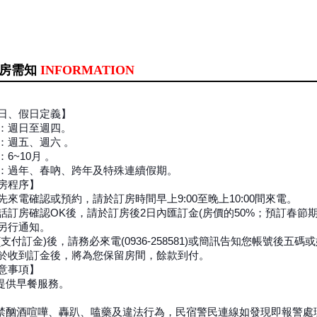
房需知
INFORMATION
日、假日定義】
：週日至週四。
：週五、週六 。
6~10月 。
：過年、春吶、跨年及特殊連續假期。
房程序】
先來電確認或預約，請於訂房時間早上9:00至晚上10:00間來電。
話訂房確認OK後，請於訂房後2日內匯訂金(房價的50%；預訂春
另行通知。
(支付訂金)後，請務必來電(0936-258581)或簡訊告知您帳號後五碼
於收到訂金後，將為您保留房間，餘款到付。
意事項】
提供早餐服務。
禁酗酒喧嘩、轟趴、嗑藥及違法行為，民宿警民連線如發現即報警處