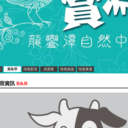
美
賞鳥季
哇靠影音
烏普斯
哇靠旅遊
哇靠東港
宿資訊
B&B