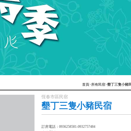
首頁
>
所有民宿
>
墾丁三隻小豬
恆春市區民宿
墾丁三隻小豬民宿
訂房電話：0936258581-0932757484