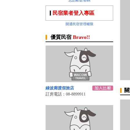
忘記帳號/密碼
民宿業者登入專區
開通民宿管理權限
優質民宿
Bravo!!
綠波廊渡假旅店‎
關
訂房電話：08-8899911