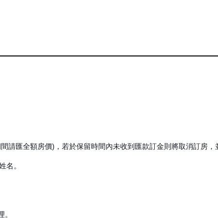
節期間請匯全額房價)，若於保留時間內未收到匯款訂金則將取消訂房，
或姓名。
理。