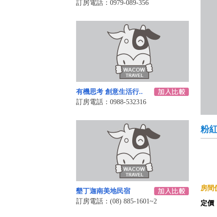
訂房電話：0979-089-356
有機思考 創意生活行..
訂房電話：0988-532316
粉
房間價
墾丁迦南美地民宿
訂房電話：(08) 885-1601~2
定價