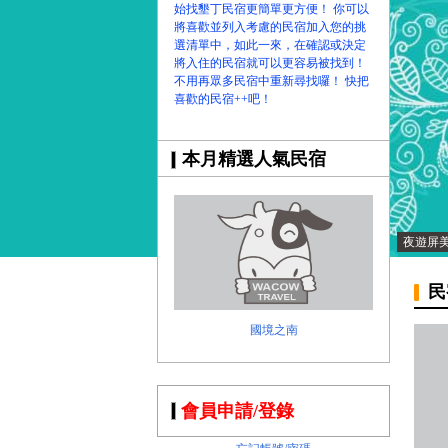
始找墾丁民宿更簡單更方便！ 你可以
將喜歡並列入考慮的民宿加入您的挑
選清單中，如此一來，在確認或決定
將入住的民宿就可以更容易被找到！
不用再眾多民宿中重新尋找囉！ 快把
喜歡的民宿++吧！
本月精選人氣民宿
夜遊屏
民
國境之南
會員申請/登錄