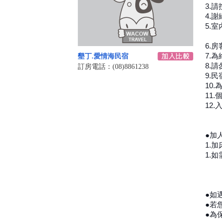
3.
請
4.
謝
5.
6.
房
7.
墾丁.愛情海民宿
8.
訂房電話：(08)8861238
9.
10
.
11
12
●加
1.
1.
●如
●若
●為