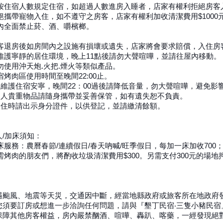
按住宿人數規定住宿，如超過人數進房入睡者，店家有權利拒絕房客
絕攜帶寵物入住，如不遵守之房客，店家有權利加收清潔費用$1000
室內全面禁止菸、酒、嚼檳榔。
客退房後如房間內之設施有損壞或遺失，店家將會要求賠償，入住房
為維護寧靜的居住環境，晚上11點後請勿大聲喧嘩，並請往屋內移動。
請勿使用沖天炮.火把.煙火等類似產品。
民宿烤肉區使用時間至晚間22:00止。
為維護住宿安寧，晚間22：00過後請降低音量，勿大聲喧嘩，避免影
.個人貴重物品請隨身攜帶並妥善保管，如有遺失恕不負責。
.入住時請出示身分證件，以供登記，並請繳清餘額。
人/加床須知：
加床服務：農曆春節/連續假日/春天吶喊/旺季假日，每加一床加收70
如需烤肉的朋友們，將酌收垃圾清潔費用$300。另需支付300元的
遇颱風、地震等天災，交通因中斷，經當地縣政府或旅客所在地政府
您須要訂房或想進一步洽詢任何問題，請與『墾丁民宿‧三隻小豬民宿』聯繫
保障其他房客權益，房內嚴禁酗酒、喧嘩、轟趴、喀藥，一經發現絕對