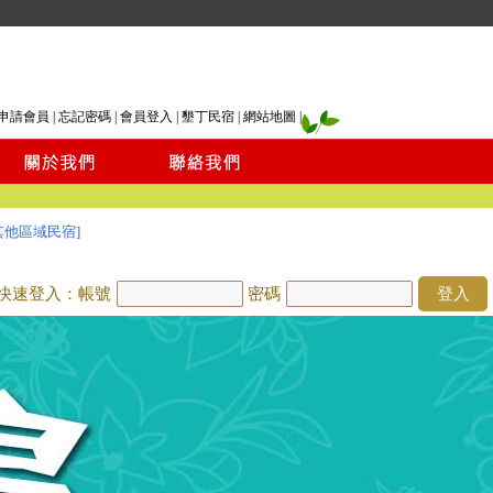
申請會員
|
忘記密碼
|
會員登入
|
墾丁民宿
|
網站地圖
|
其他區域民宿]
快速登入：帳號
密碼
登入