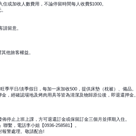
入住或加收人數費用
，
不論停留時間每人收費$1000
。
元。
客請留意。
響其他旅客權益。
0；旺季平日/淡季假日，每加一床加收500，提供床墊（枕被）、備品
場地押金，經確認場地及烤肉用具等皆為清潔及物歸原位後，即退還押金
發佈停止上班上課，方可退還訂金或保留訂金三個月並擇期入住。
，電話李小姐【0936-258581】。
報警處理。敬請配合!