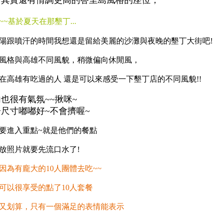
面其實還有情調更高的峇里島風格的座位，
~~基於夏天在那墾丁...
陽跟噴汗的時間我想還是留給美麗的沙灘與夜晚的墾丁大街吧!
風格與高雄不同風貌，稍微偏向休閒風，
在高雄有吃過的人 還是可以來感受一下墾丁店的不同風貌!!
也很有氣氛~~揪咪~
尺寸嘟嘟好~不會擠喔~
要進入重點~就是他們的餐點
放照片就要先流口水了!
因為有龐大的10人團體去吃~~
可以很享受的點了10人套餐
又划算，只有一個滿足的表情能表示