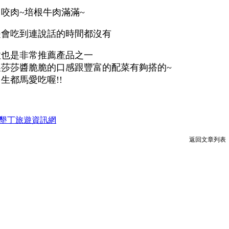
咬肉~培根牛肉滿滿~
是會吃到連說話的時間都沒有
拉也是非常推薦產品之一
製莎莎醬脆脆的口感跟豐富的配菜有夠搭的~
生都馬愛吃喔!!
墾丁旅遊資訊網
返回文章列表