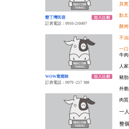
其實
點太
墾丁灣民宿
訂房電話：0910-210497
酥烤
不油
一口
牛肉
人家
WOW窩窩映
豬肋
訂房電話：0979 -217 388
外脆
肉質
一
整