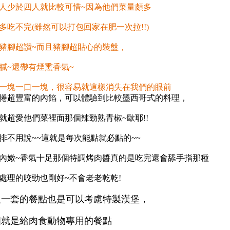
人少於四人就比較可惜~因為他們菜量頗多
多吃不完(雖然可以打包回家在肥一次拉!!)
豬腳超讚~而且豬腳超貼心的裝盤，
膩~還帶有煙熏香氣~
一塊一口一塊，很容易就這樣消失在我們的眼前
捲超豐富的內餡，可以體驗到比較墨西哥式的料理，
就超愛他們菜裡面那個辣勁熟青椒~歐耶!!
排不用說~~這就是每次能點就必點的~~
內嫩~香氣十足那個特調烤肉醬真的是吃完還會舔手指那種
處理的咬勁也剛好~不會老老乾乾!
人一套的餐點也是可以考慮特製漢堡，
個就是給肉食動物專用的餐點