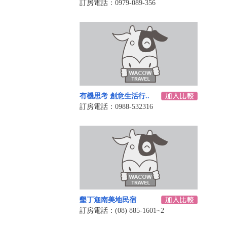
訂房電話：0979-089-356
有機思考 創意生活行..
訂房電話：0988-532316
墾丁迦南美地民宿
訂房電話：(08) 885-1601~2