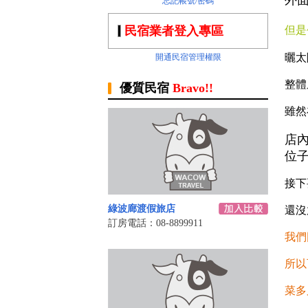
外
忘記帳號/密碼
民宿業者登入專區
但是
曬太
開通民宿管理權限
整體
優質民宿
Bravo!!
雖然
店內
位子
接下
綠波廊渡假旅店‎
還沒
訂房電話：08-8899911
我們
所以
菜多