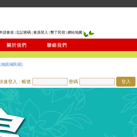
申請會員
|
忘記密碼
|
會員登入
|
墾丁民宿
|
網站地圖
|
其他區域民宿]
快速登入：帳號
密碼
登入