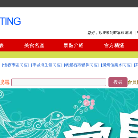
您好，歡迎來到哇靠旅遊網 |
[恆春市區民宿]
[車城海生館民宿]
[帆船石鵝鑾鼻民宿]
[滿州佳樂水民宿]
[
搜尋
搜尋
會員