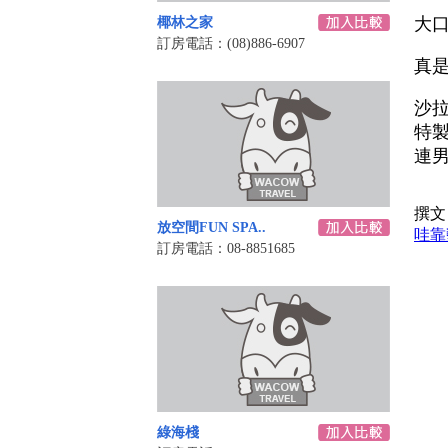
大口
椰林之家
訂房電話：(08)886-6907
真
沙
特
連男
撰文
放空間FUN SPA..
哇靠
訂房電話：08-8851685
綠海棧