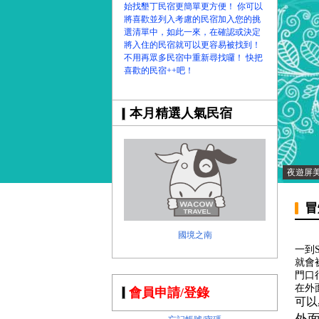
始找墾丁民宿更簡單更方便！ 你可以
將喜歡並列入考慮的民宿加入您的挑
選清單中，如此一來，在確認或決定
將入住的民宿就可以更容易被找到！
不用再眾多民宿中重新尋找囉！ 快把
喜歡的民宿++吧！
本月精選人氣民宿
夜遊屏
冒
國境之南
一到S
就會
門口
在外
會員申請/登錄
可以