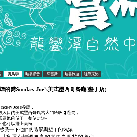
美
賞鳥季
哇靠影音
烏普斯
哇靠旅遊
哇靠東港
煙的喬Smokey Joe’s美式墨西哥餐廳(墾丁店)
mokey Joe’s餐廳，
被入口的美式墨西哥風格大門給吸引過去，
很霸氣的做了一整條走道~
面也可以擺上桌椅
感受一下他們的造景與墾丁的氣氛