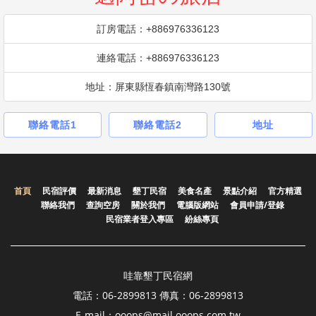
訂房電話：+886976336123
連絡電話：+886976336123
地址：屏東縣恆春鎮南灣路130號
聯絡電話1
聯絡電話2
地址
首頁
民宿評價
最新消息
墾丁民宿
美食名產
景點介紹
官方精選
聯絡我們
查詢空房
關於我們
電腦版網站
會員申請/登錄
民宿業者登入專區
紛絲專頁
哇靠墾丁民宿網
電話：06-2899813 傳真：06-2899813
E-mail：ooops@mail.ooops.com.tw