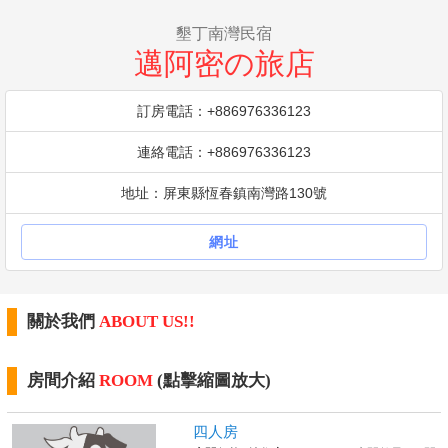
墾丁南灣民宿
邁阿密の旅店
訂房電話：+886976336123
連絡電話：+886976336123
地址：屏東縣恆春鎮南灣路130號
網址
關於我們
ABOUT US!!
房間介紹
ROOM
(點擊縮圖放大)
四人房