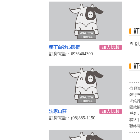
訂
※ 
墾丁白砂15民宿
訂房電話：0936404399
訂
- - - - -
◎ 匯
銀行/
※銀行
匯款
沈家山莊
戶名
訂房電話：(08)885-1150
聯絡
聯絡
- - - - -