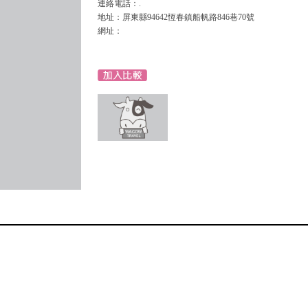
連絡電話：.
地址：屏東縣94642恆春鎮船帆路846巷70號
網址：