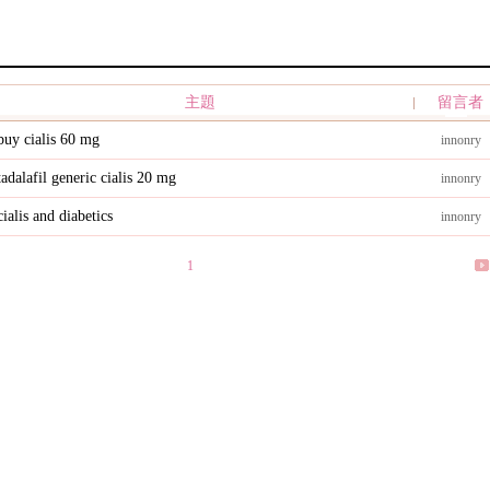
主題
留言者
buy cialis 60 mg
innonry
tadalafil generic cialis 20 mg
innonry
cialis and diabetics
innonry
1