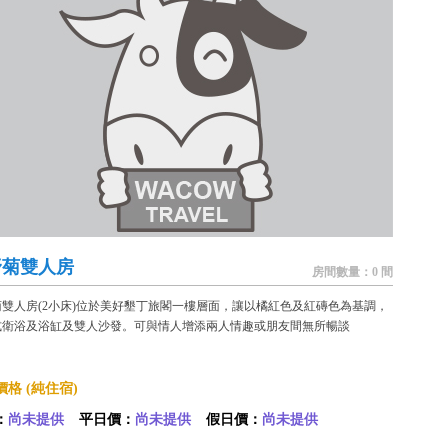
野菊雙人房
房間數量：0 間
菊雙人房(2小床)位於美好墾丁旅閣一樓層面，讓以橘紅色及紅磚色為基調，
式衛浴及浴缸及雙人沙發。可與情人增添兩人情趣或朋友間無所暢談
格 (純住宿)
：
尚未提供
平日價：
尚未提供
假日價：
尚未提供