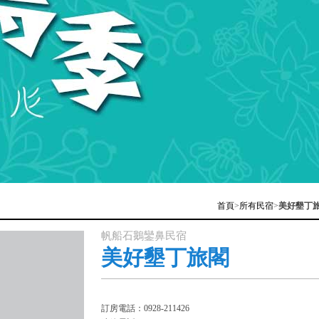
首頁
>
所有民宿
>
美好墾丁
帆船石鵝鑾鼻民宿
美好墾丁旅閣
訂房電話：0928-211426