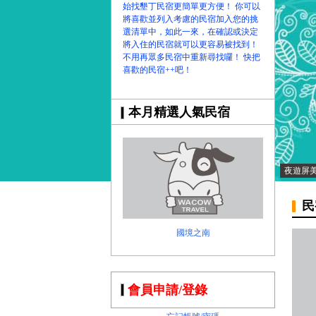
始找墾丁民宿更簡單更方便！ 你可以
將喜歡並列入考慮的民宿加入您的挑
選清單中，如此一來，在確認或決定
將入住的民宿就可以更容易被找到！
不用再眾多民宿中重新尋找囉！ 快把
喜歡的民宿++吧！
本月精選人氣民宿
夜遊屏
民
國境之南
會員申請/登錄