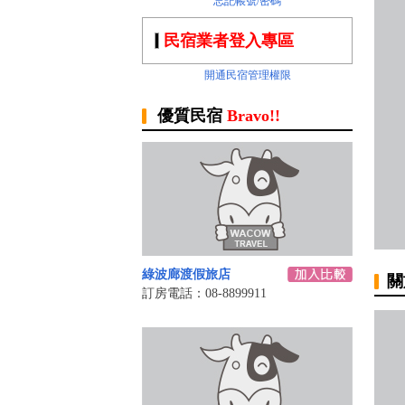
忘記帳號/密碼
民宿業者登入專區
開通民宿管理權限
優質民宿
Bravo!!
綠波廊渡假旅店‎
關
訂房電話：08-8899911