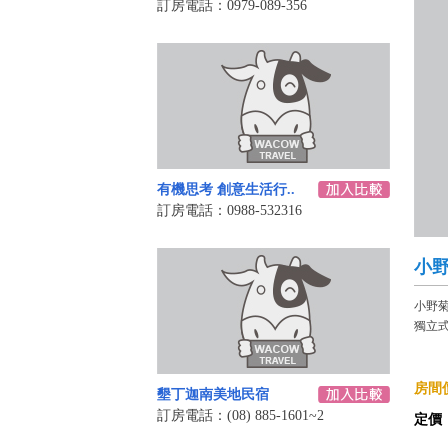
訂房電話：0979-089-356
有機思考 創意生活行..
訂房電話：0988-532316
小
小野
獨立
房間價
墾丁迦南美地民宿
訂房電話：(08) 885-1601~2
定價