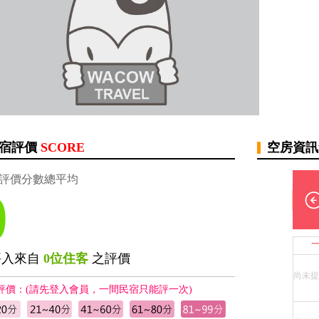
宿評價
SCORE
空房資
評價分數總平均
0
評入來自
0位住客
之評價
尚未提
評價：(請先登入會員，一間民宿只能評一次)