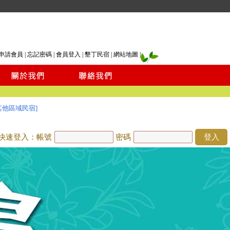
申請會員
|
忘記密碼
|
會員登入
|
墾丁民宿
|
網站地圖
|
其他區域民宿]
快速登入：帳號
密碼
登入