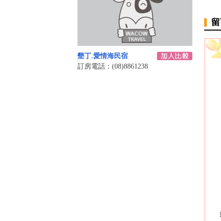
留
墾丁.愛情海民宿
訂房電話：(08)8861238