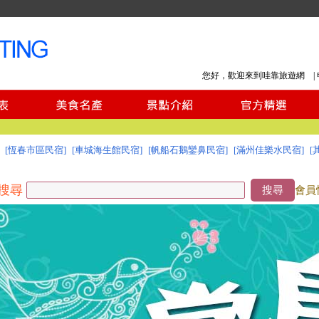
您好，歡迎來到哇靠旅遊網 |
[恆春市區民宿]
[車城海生館民宿]
[帆船石鵝鑾鼻民宿]
[滿州佳樂水民宿]
[
搜尋
搜尋
會員