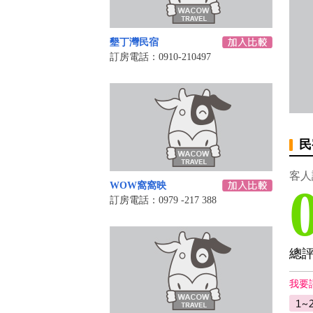
墾丁灣民宿
訂房電話：0910-210497
民
客人
WOW窩窩映
訂房電話：0979 -217 388
總
我要