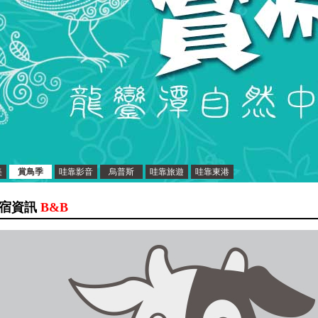
美
賞鳥季
哇靠影音
烏普斯
哇靠旅遊
哇靠東港
宿資訊
B&B