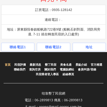
訂房電話：0935-128142
連絡電話：.
地址：屏東縣恆春鎮船帆路722巷9號 (船帆石斜對面、消防局旁
邊, 7-11 就在轉進民宿的入口處旁)
聯絡電話1
聯絡電話2
地址
首頁
民宿評價
最新消息
墾丁民宿
美食名產
景點介紹
官方精選
聯絡我們
查詢空房
關於我們
電腦版網站
會員申請/登錄
民宿業者登入專區
紛絲專頁
哇靠墾丁民宿網
電話：06-2899813 傳真：06-2899813
E-mail：ooops@mail.ooops.com.tw