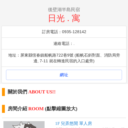
後壁湖半島民宿
日光 . 寓
訂房電話：0935-128142
連絡電話：.
地址：屏東縣恆春鎮船帆路722巷9號 (船帆石斜對面、消防局旁
邊, 7-11 就在轉進民宿的入口處旁)
網址
關於我們
ABOUT US!!
房間介紹
ROOM
(點擊縮圖放大)
1F 兒弄悠閒 單人房