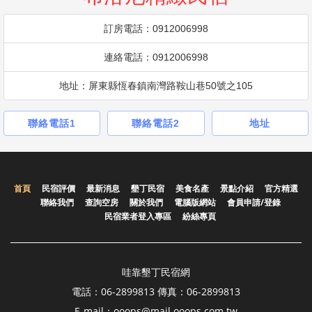
訂房電話：0912006998
連絡電話：0912006998
地址：屏東縣恆春鎮南灣路鞍山巷50號之105
聯絡電話1
聯絡電話2
地址
首頁
民宿評價
最新消息
墾丁民宿
美食名產
景點介紹
官方精選
聯絡我們
查詢空房
關於我們
電腦版網站
會員申請/登錄
民宿業者登入專區
紛絲專頁
哇靠墾丁民宿網
電話：06-2899813 傳真：06-2899813
E-mail：ooops@mail.ooops.com.tw