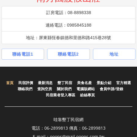
訂房電話：08-8898338
連絡電話：0985845188
地址：屏東縣恆春鎮德和里德和路415巷28號
聯絡電話1
聯絡電話2
地址
首頁
民宿評價
最新消息
墾丁民宿
美食名產
景點介紹
官方精選
聯絡我們
查詢空房
關於我們
電腦版網站
會員申請/登錄
民宿業者登入專區
紛絲專頁
哇靠墾丁民宿網
電話：06-2899813 傳真：06-2899813
E-mail：ooops@mail.ooops.com.tw