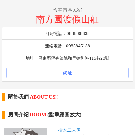
恆春市區民宿
南方園渡假山莊
訂房電話：08-8898338
連絡電話：0985845188
地址：屏東縣恆春鎮德和里德和路415巷28號
網址
關於我們
ABOUT US!!
房間介紹
ROOM
(點擊縮圖放大)
檜木二人房