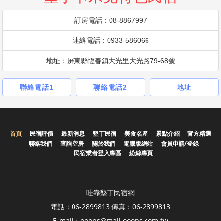
訂房電話：08-8867997
連絡電話：0933-586066
地址：屏東縣恆春鎮大光里大光路79-68號
聯絡電話1
聯絡電話2
地址
首頁
民宿評價
最新消息
墾丁民宿
美食名產
景點介紹
官方精選
聯絡我們
查詢空房
關於我們
電腦版網站
會員申請/登錄
民宿業者登入專區
紛絲專頁
哇靠墾丁民宿網
電話：06-2899813 傳真：06-2899813
E-mail：ooops@mail.ooops.com.tw