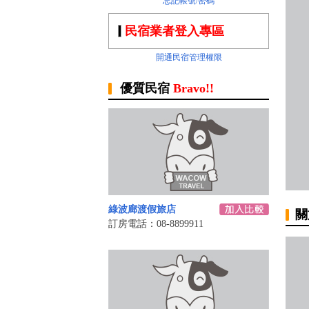
忘記帳號/密碼
民宿業者登入專區
開通民宿管理權限
優質民宿
Bravo!!
綠波廊渡假旅店‎
關
訂房電話：08-8899911