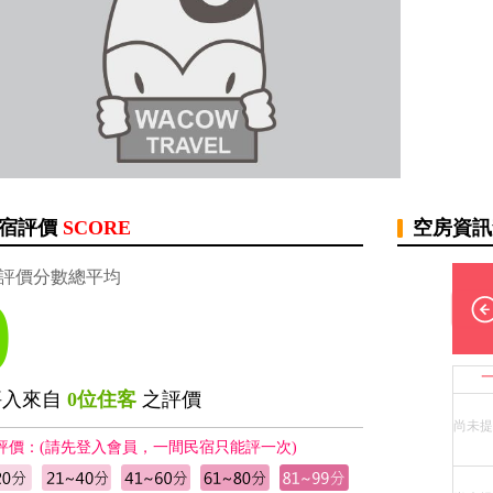
宿評價
SCORE
空房資
評價分數總平均
0
評入來自
0位住客
之評價
尚未提
評價：(請先登入會員，一間民宿只能評一次)