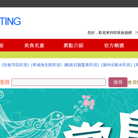
您好，歡迎來到哇靠旅遊網 |
[恆春市區民宿]
[車城海生館民宿]
[帆船石鵝鑾鼻民宿]
[滿州佳樂水民宿]
[
搜尋
搜尋
會員