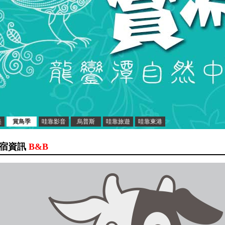
美
賞鳥季
哇靠影音
烏普斯
哇靠旅遊
哇靠東港
宿資訊
B&B