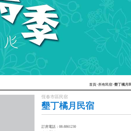
首頁
>
所有民宿
>
墾丁橘月
恆春市區民宿
墾丁橘月民宿
訂房電話：08-8861230