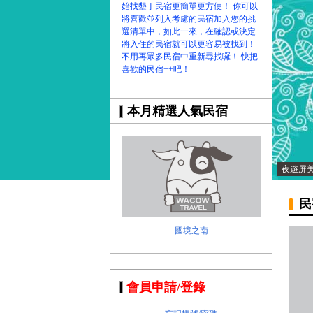
始找墾丁民宿更簡單更方便！ 你可以
將喜歡並列入考慮的民宿加入您的挑
選清單中，如此一來，在確認或決定
將入住的民宿就可以更容易被找到！
不用再眾多民宿中重新尋找囉！ 快把
喜歡的民宿++吧！
本月精選人氣民宿
夜遊屏
民
國境之南
會員申請/登錄