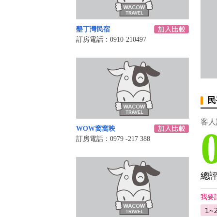
墾丁灣民宿
訂房電話：0910-210497
民
客人
WOW窩窩映
訂房電話：0979 -217 388
總
我要