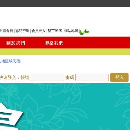
申請會員
|
忘記密碼
|
會員登入
|
墾丁民宿
|
網站地圖
|
其他區域民宿]
快速登入：帳號
密碼
登入