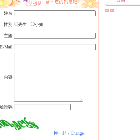
日期
姓名
性別
先生
小姐
主題
E-Mail
內容
驗證碼
換一組 / Change