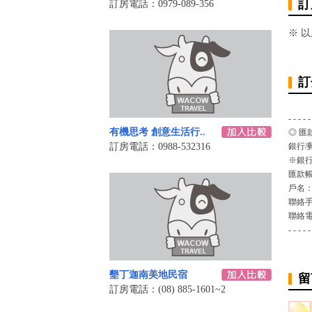
訂
訂房電話：0979-089-356
※ 
訂
- - - - -
有機思考 創意生活行..
◎ 匯
訂房電話：0988-532316
銀行/
※銀行
匯款
戶名
聯絡
聯絡
- - - - -
墾丁迦南美地民宿
留
訂房電話：(08) 885-1601~2