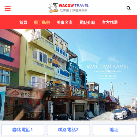
首頁
墾丁民宿
美食名產
景點介紹
官方精選
聯絡電話1
聯絡電話2
地址