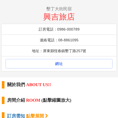
墾丁大街民宿
興吉旅店
訂房電話：0986-000789
連絡電話：08-8861095
地址：屏東縣恆春鎮墾丁路257號
網址
關於我們
ABOUT US!!
房間介紹
ROOM
(點擊縮圖放大)
訂房需知
點擊展開