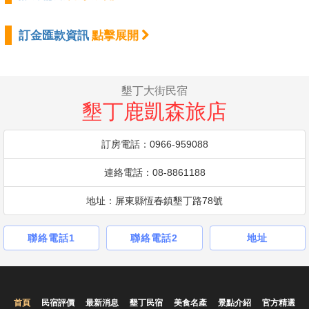
訂金匯款資訊
點擊展開
墾丁大街民宿
墾丁鹿凱森旅店
訂房電話：0966-959088
連絡電話：08-8861188
地址：屏東縣恆春鎮墾丁路78號
聯絡電話1
聯絡電話2
地址
首頁
民宿評價
最新消息
墾丁民宿
美食名產
景點介紹
官方精選