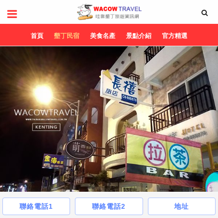
首頁
墾丁民宿
美食名產
景點介紹
官方精選
聯絡電話1
聯絡電話2
地址