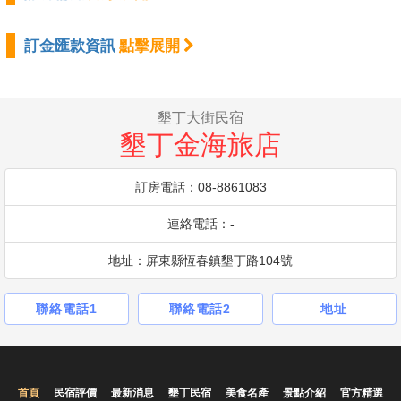
訂金匯款資訊
點擊展開
墾丁大街民宿
墾丁金海旅店
訂房電話：08-8861083
連絡電話：-
地址：屏東縣恆春鎮墾丁路104號
聯絡電話1
聯絡電話2
地址
首頁
民宿評價
最新消息
墾丁民宿
美食名產
景點介紹
官方精選