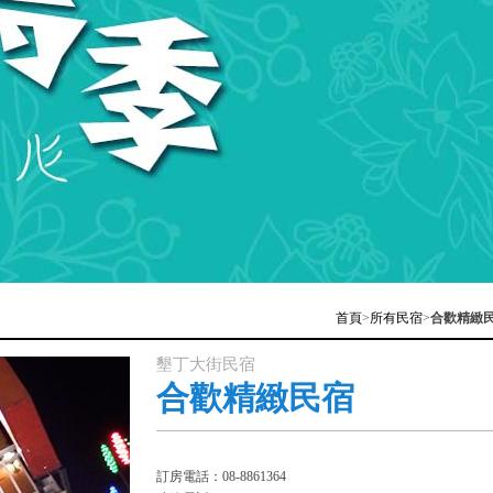
首頁
>
所有民宿
>
合歡精緻
墾丁大街民宿
合歡精緻民宿
訂房電話：08-8861364