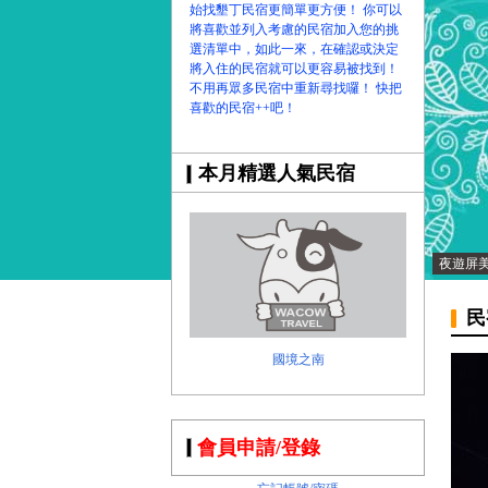
始找墾丁民宿更簡單更方便！ 你可以
將喜歡並列入考慮的民宿加入您的挑
選清單中，如此一來，在確認或決定
將入住的民宿就可以更容易被找到！
不用再眾多民宿中重新尋找囉！ 快把
喜歡的民宿++吧！
本月精選人氣民宿
夜遊屏
民
國境之南
會員申請/登錄