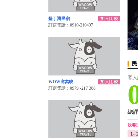
墾丁灣民宿
訂房電話：0910-210497
民
客人
WOW窩窩映
訂房電話：0979 -217 388
總
我要