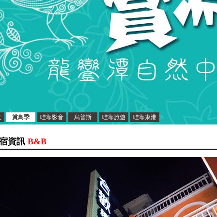
美
賞鳥季
哇靠影音
烏普斯
哇靠旅遊
哇靠東港
宿資訊
B&B