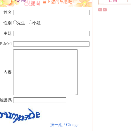
日期
姓名
性別
先生
小姐
主題
E-Mail
內容
驗證碼
換一組 / Change