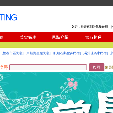
您好，歡迎來到哇靠旅遊網 |
[恆春市區民宿]
[車城海生館民宿]
[帆船石鵝鑾鼻民宿]
[滿州佳樂水民宿]
[
搜尋
搜尋
會員