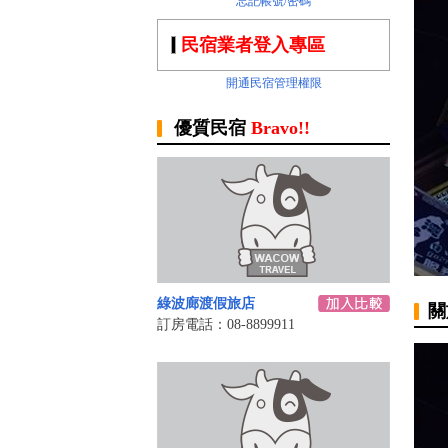
忘記帳號/密碼
民宿業者登入專區
開通民宿管理權限
優質民宿
Bravo!!
綠波廊渡假旅店‎
關
訂房電話：08-8899911