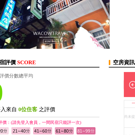
宿評價
SCORE
空房資
評價分數總平均
0
評入來自
0位住客
之評價
尚未提
評價：(請先登入會員，一間民宿只能評一次)