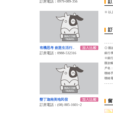
訂
訂房電話：0979-089-356
※ 
訂
- - - - -
有機思考 創意生活行..
◎ 匯
訂房電話：0988-532316
銀行/
※銀行
匯款
戶名
聯絡
聯絡
- - - - -
墾丁迦南美地民宿
留
訂房電話：(08) 885-1601~2