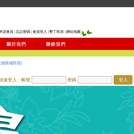
申請會員
|
忘記密碼
|
會員登入
|
墾丁民宿
|
網站地圖
|
其他區域民宿]
快速登入：帳號
密碼
登入