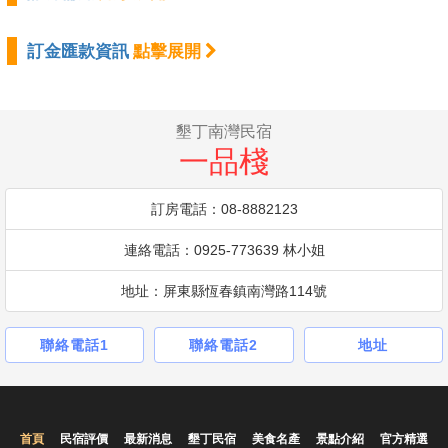
訂金匯款資訊
點擊展開
墾丁南灣民宿
一品棧
訂房電話：08-8882123
連絡電話：0925-773639 林小姐
地址：屏東縣恆春鎮南灣路114號
聯絡電話1
聯絡電話2
地址
首頁
民宿評價
最新消息
墾丁民宿
美食名產
景點介紹
官方精選