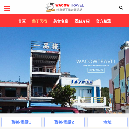
首頁
墾丁民宿
美食名產
景點介紹
官方精選
聯絡電話1
聯絡電話2
地址