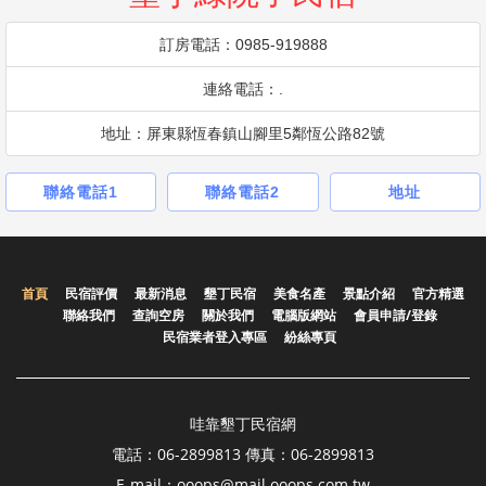
訂房電話：0985-919888
連絡電話：.
地址：屏東縣恆春鎮山腳里5鄰恆公路82號
聯絡電話1
聯絡電話2
地址
首頁
民宿評價
最新消息
墾丁民宿
美食名產
景點介紹
官方精選
聯絡我們
查詢空房
關於我們
電腦版網站
會員申請/登錄
民宿業者登入專區
紛絲專頁
哇靠墾丁民宿網
電話：06-2899813 傳真：06-2899813
E-mail：ooops@mail.ooops.com.tw