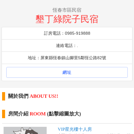
恆春市區民宿
墾丁綠院子民宿
訂房電話：0985-919888
連絡電話：.
地址：屏東縣恆春鎮山腳里5鄰恆公路82號
網址
關於我們
ABOUT US!!
房間介紹
ROOM
(點擊縮圖放大)
VIP星光樓十人房