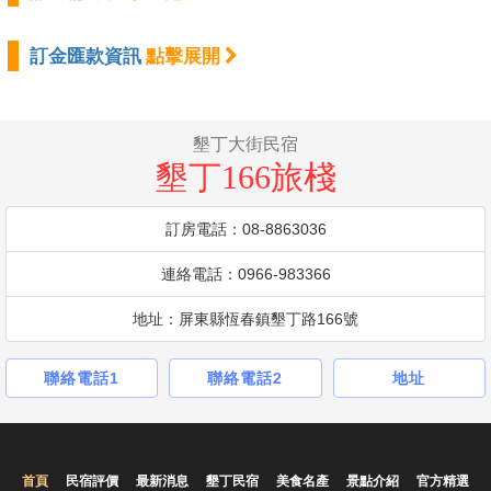
訂金匯款資訊
點擊展開
墾丁大街民宿
墾丁166旅棧
訂房電話：08-8863036
連絡電話：0966-983366
地址：屏東縣恆春鎮墾丁路166號
聯絡電話1
聯絡電話2
地址
首頁
民宿評價
最新消息
墾丁民宿
美食名產
景點介紹
官方精選